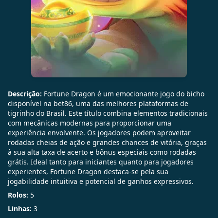
Descrição:
Fortune Dragon é um emocionante jogo do bicho
disponível na bet86, uma das melhores plataformas de
tigrinho do Brasil. Este título combina elementos tradicionais
com mecânicas modernas para proporcionar uma
experiência envolvente. Os jogadores podem aproveitar
rodadas cheias de ação e grandes chances de vitória, graças
à sua alta taxa de acerto e bônus especiais como rodadas
grátis. Ideal tanto para iniciantes quanto para jogadores
experientes, Fortune Dragon destaca-se pela sua
jogabilidade intuitiva e potencial de ganhos expressivos.
Rolos:
5
Linhas:
3