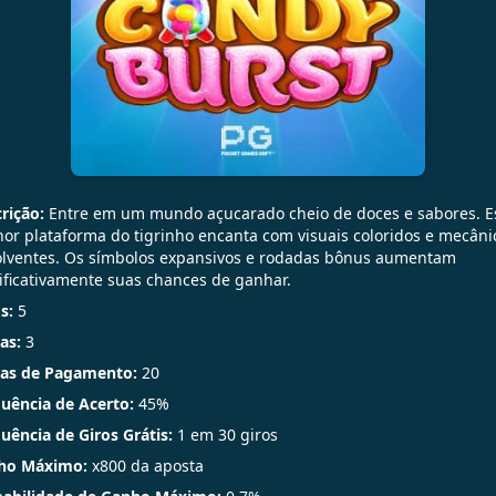
rição:
Entre em um mundo açucarado cheio de doces e sabores. E
or plataforma do tigrinho encanta com visuais coloridos e mecâni
lventes. Os símbolos expansivos e rodadas bônus aumentam
ificativamente suas chances de ganhar.
s:
5
as:
3
has de Pagamento:
20
uência de Acerto:
45%
uência de Giros Grátis:
1 em 30 giros
ho Máximo:
x800 da aposta