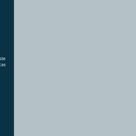
ste
cas